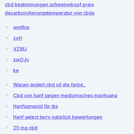
cbd bestimmungen schweinekopf preis
decarboxylierungstemperatur von cbda
wmRns
zvH
VZWJ
zwOJv
ke
Warum ändert cbd oil die farbe_
Cbd von hanf gegen medizinisches marihuana
Hanfsamenöl für ibs
Hanf select terry natürlich bewertungen
25 mg cbd