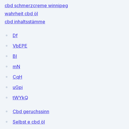
cbd schmerzcreme winnipeg
wahrheit cbd öl
cbd inhaltsstämme
Df
VbEPE
BI
mN
CqH
uGpi
tWYkQ
Cbd geruchssinn
Selbst e cbd öl