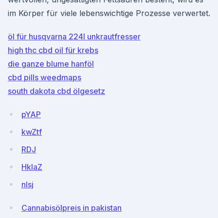
im Körper für viele lebenswichtige Prozesse verwertet.
öl für husqvarna 224l unkrautfresser
high thc cbd oil für krebs
die ganze blume hanföl
cbd pills weedmaps
south dakota cbd ölgesetz
pYAP
kwZtf
RDJ
HkIaZ
nIsj
Cannabisölpreis in pakistan