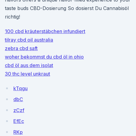
taste buds CBD-Dosierung So dosierst Du Cannabisöl
richtig!
100 cbd kräuterstäbchen infundiert
tilray cbd oil australia
zebra cbd saft
woher bekommst du cbd öl in ohio
cbd öl aus dem isolat
30 thc level unkraut
kTqgu
dbC
zCzf
EfEc
RKp