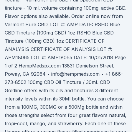
tincture - 10 ml. volume containing 100mg. active CBD.
Flavor options also available. Order online now from
Vermont Pure CBD. LOT #: AMP DATE: RSHO Blue
CBD Tincture (100mg CBD) 1oz RSHO Blue CBD
Tincture (100mg CBD) 1oz CERTIFICATE OF
ANALYSIS CERTIFICATE OF ANALYSIS LOT #:
APM18065 LOT #: AMP18065 DATE: 10/01/2018 Page
1 of 2 HempMedspx.com 13831 Danielson Street,
Poway, CA 92064 • info@hempmeds.com • +1 866-
273-8502 100mg CBD Oil Tincture / 30mL CBD
Goldline offers with its oils and tinctures 3 different
intensity levels within its 30Ml bottle. You can choose
from a 100MG, 300MG or a 500Mg bottle and within
those strengths select from four great flavors natural,
tropi-cool, mango, and strawberry. Each one of these
flavors offers a unique flavor-filled experience to your