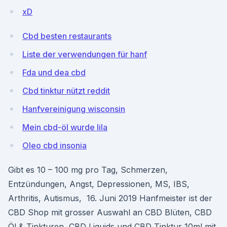
xD
Cbd besten restaurants
Liste der verwendungen für hanf
Fda und dea cbd
Cbd tinktur nützt reddit
Hanfvereinigung wisconsin
Mein cbd-öl wurde lila
Oleo cbd insonia
Gibt es 10 – 100 mg pro Tag, Schmerzen,
Entzündungen, Angst, Depressionen, MS, IBS,
Arthritis, Autismus, 16. Juni 2019 Hanfmeister ist der
CBD Shop mit grosser Auswahl an CBD Blüten, CBD
Öl & Tinkturen, CBD Liquids und CBD Tinktur 10ml mit