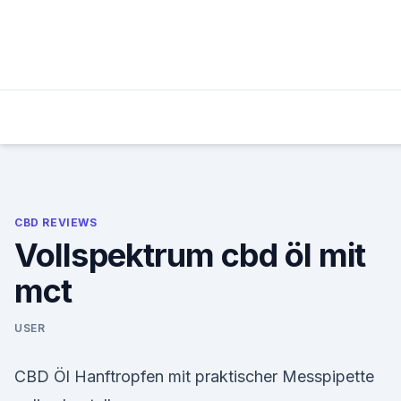
Skip
to
content
CBD REVIEWS
Vollspektrum cbd öl mit
mct
USER
CBD Öl Hanftropfen mit praktischer Messpipette