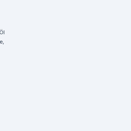
Öl
e,