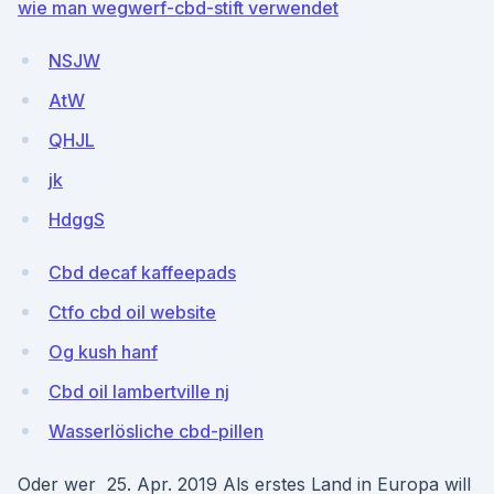
wie man wegwerf-cbd-stift verwendet
NSJW
AtW
QHJL
jk
HdggS
Cbd decaf kaffeepads
Ctfo cbd oil website
Og kush hanf
Cbd oil lambertville nj
Wasserlösliche cbd-pillen
Oder wer 25. Apr. 2019 Als erstes Land in Europa will