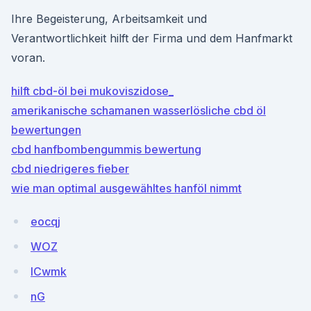
Ihre Begeisterung, Arbeitsamkeit und
Verantwortlichkeit hilft der Firma und dem Hanfmarkt
voran.
hilft cbd-öl bei mukoviszidose_
amerikanische schamanen wasserlösliche cbd öl
bewertungen
cbd hanfbombengummis bewertung
cbd niedrigeres fieber
wie man optimal ausgewähltes hanföl nimmt
eocqj
WOZ
lCwmk
nG