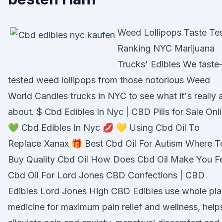
Weed Lollipops Taste Tes
Ranking NYC Marijuana
Trucks' Edibles We taste
tested weed lollipops from those notorious Weed
World Candies trucks in NYC to see what it's really a
about. $ Cbd Edibles In Nyc | CBD Pills for Sale Onl
💚 Cbd Edibles In Nyc 💋 💛 Using Cbd Oil To
Replace Xanax 🎁 Best Cbd Oil For Autism Where T
Buy Quality Cbd Oil How Does Cbd Oil Make You F
Cbd Oil For Lord Jones CBD Confections | CBD
Edibles Lord Jones High CBD Edibles use whole pla
medicine for maximum pain relief and wellness, help