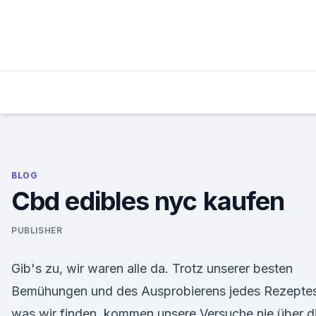
Skip
to
content
BLOG
Cbd edibles nyc kaufen
PUBLISHER
Gib's zu, wir waren alle da. Trotz unserer besten
Bemühungen und des Ausprobierens jedes Rezeptes
was wir finden, kommen unsere Versuche nie über d