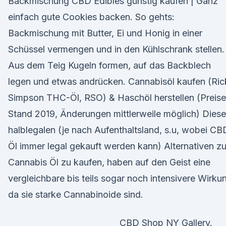
Backmischung CBD Edibles günstig kaufen | Ganz
einfach gute Cookies backen. So gehts:
Backmischung mit Butter, Ei und Honig in einer
Schüssel vermengen und in den Kühlschrank stellen.
Aus dem Teig Kugeln formen, auf das Backblech
legen und etwas andrücken. Cannabisöl kaufen (Ric
Simpson THC-Öl, RSO) & Haschöl herstellen (Preise
Stand 2019, Änderungen mittlerweile möglich) Diese
halblegalen (je nach Aufenthaltsland, s.u, wobei CB
Öl immer legal gekauft werden kann) Alternativen z
Cannabis Öl zu kaufen, haben auf den Geist eine
vergleichbare bis teils sogar noch intensivere Wirku
da sie starke Cannabinoide sind.
CBD Shop NY Gallery.