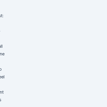
t:
-
ll
ine
o
eel
nt
s