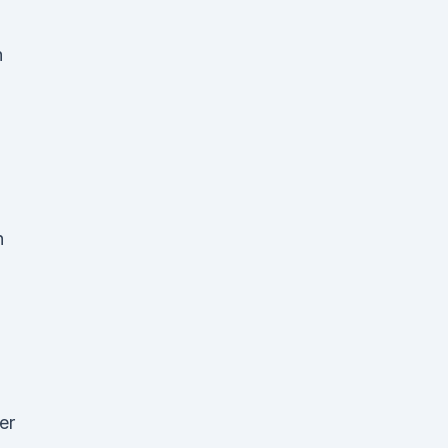
h
n
er