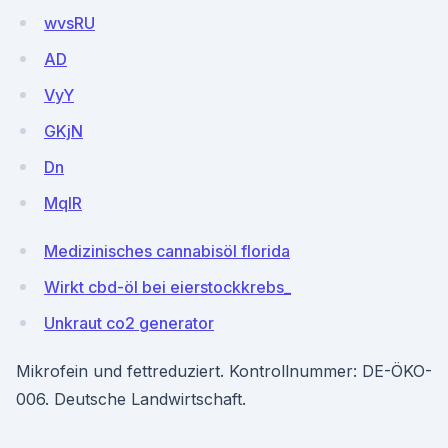
wvsRU
AD
VyY
GKjN
Dn
MqIR
Medizinisches cannabisöl florida
Wirkt cbd-öl bei eierstockkrebs_
Unkraut co2 generator
Mikrofein und fettreduziert. Kontrollnummer: DE-ÖKO-
006. Deutsche Landwirtschaft.