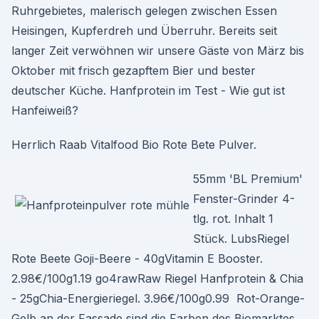
Ruhrgebietes, malerisch gelegen zwischen Essen
Heisingen, Kupferdreh und Überruhr. Bereits seit
langer Zeit verwöhnen wir unsere Gäste von März bis
Oktober mit frisch gezapftem Bier und bester
deutscher Küche. Hanfprotein im Test - Wie gut ist
Hanfeiweiß?
Herrlich Raab Vitalfood Bio Rote Bete Pulver.
55mm 'BL Premium'
Fenster-Grinder 4-
tlg. rot. Inhalt 1
Stück. LubsRiegel
Rote Beete Goji-Beere - 40gVitamin E Booster.
2.98€/100g1.19 go4rawRaw Riegel Hanfprotein & Chia
- 25gChia-Energieriegel. 3.96€/100g0.99 Rot-Orange-
Gelb an der Fassade sind die Farben des Biomarktes