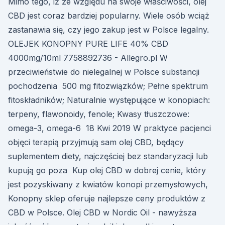
Mimo tego, iż ze względu na swoje właściwości, olej
CBD jest coraz bardziej popularny. Wiele osób wciąż
zastanawia się, czy jego zakup jest w Polsce legalny.
OLEJEK KONOPNY PURE LIFE 40% CBD
4000mg/10ml 7758892736 - Allegro.pl W
przeciwieństwie do nielegalnej w Polsce substancji
pochodzenia 500 mg fitozwiązków; Pełne spektrum
fitoskładników; Naturalnie występujące w konopiach:
terpeny, flawonoidy, fenole; Kwasy tłuszczowe:
omega-3, omega-6 18 Kwi 2019 W praktyce pacjenci
objęci terapią przyjmują sam olej CBD, będący
suplementem diety, najczęściej bez standaryzacji lub
kupują go poza Kup olej CBD w dobrej cenie, który
jest pozyskiwany z kwiatów konopi przemysłowych,
Konopny sklep oferuje najlepsze ceny produktów z
CBD w Polsce. Olej CBD w Nordic Oil - nawyższa