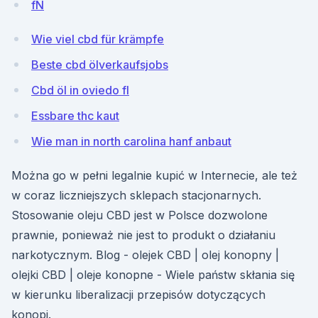
fN
Wie viel cbd für krämpfe
Beste cbd ölverkaufsjobs
Cbd öl in oviedo fl
Essbare thc kaut
Wie man in north carolina hanf anbaut
Można go w pełni legalnie kupić w Internecie, ale też
w coraz liczniejszych sklepach stacjonarnych.
Stosowanie oleju CBD jest w Polsce dozwolone
prawnie, ponieważ nie jest to produkt o działaniu
narkotycznym. Blog - olejek CBD | olej konopny |
olejki CBD | oleje konopne - Wiele państw skłania się
w kierunku liberalizacji przepisów dotyczących
konopi.