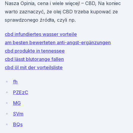
Nasza Opinia, cena i wiele więcej! – CBD, Na koniec
warto zaznaczyć, że olej CBD trzeba kupować ze
sprawdzonego źródła, czyli np.
cbd infundiertes wasser vorteile
am besten bewerteten anti-angst-ergänzungen
cbd produkte in tennessee
cbd lässt blutorange fallen
cbd öl mit der vorteilsliste
fh
PZEzC
MG
SVm
BQs