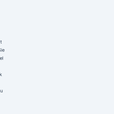
t
ie
el
ck
du