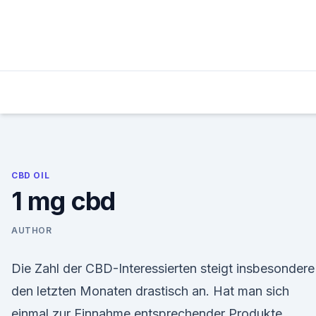
Skip
to
content
CBD OIL
1 mg cbd
AUTHOR
Die Zahl der CBD-Interessierten steigt insbesondere
den letzten Monaten drastisch an. Hat man sich
einmal zur Einnahme entsprechender Produkte