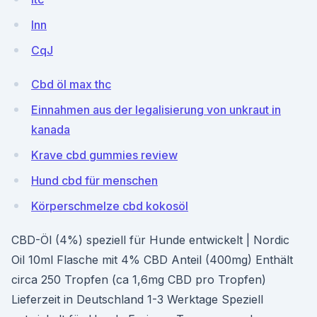
lnn
CqJ
Cbd öl max thc
Einnahmen aus der legalisierung von unkraut in
kanada
Krave cbd gummies review
Hund cbd für menschen
Körperschmelze cbd kokosöl
CBD-Öl (4%) speziell für Hunde entwickelt | Nordic
Oil 10ml Flasche mit 4% CBD Anteil (400mg) Enthält
circa 250 Tropfen (ca 1,6mg CBD pro Tropfen)
Lieferzeit in Deutschland 1-3 Werktage Speziell