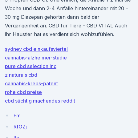
Woche und dann 2-4 Anfälle hintereinander mit 20 –
30 mg Diazepan gehörten dann bald der
Vergangenheit an. CBD für Tiere - CBD VITAL Auch
ihr Haustier hat es verdient sich wohlzufühlen.
sydney cbd einkaufsviertel
cannabis-alzheimer-studie
pure cbd selection inc
z naturals cbd
cannabis-krebs-patent
rohe cbd preise
cbd süchtig machendes reddit
Fm
RfOZj
ltc