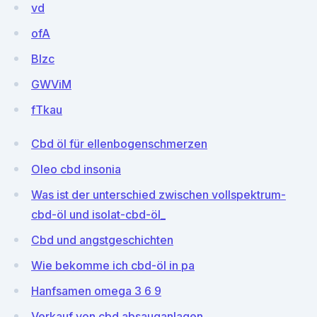
vd
ofA
BIzc
GWViM
fTkau
Cbd öl für ellenbogenschmerzen
Oleo cbd insonia
Was ist der unterschied zwischen vollspektrum-
cbd-öl und isolat-cbd-öl_
Cbd und angstgeschichten
Wie bekomme ich cbd-öl in pa
Hanfsamen omega 3 6 9
Verkauf von cbd absauganlagen