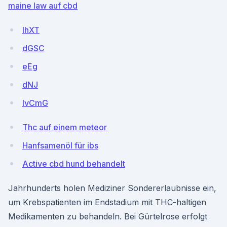
maine law auf cbd
IhXT
dGSC
eEg
dNJ
lvCmG
Thc auf einem meteor
Hanfsamenöl für ibs
Active cbd hund behandelt
Jahrhunderts holen Mediziner Sondererlaubnisse ein,
um Krebspatienten im Endstadium mit THC-haltigen
Medikamenten zu behandeln. Bei Gürtelrose erfolgt