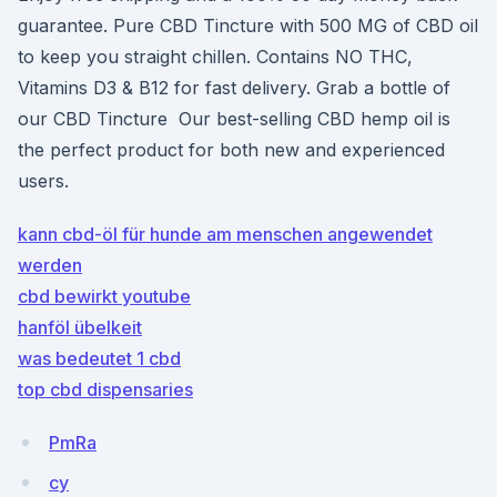
guarantee. Pure CBD Tincture with 500 MG of CBD oil
to keep you straight chillen. Contains NO THC,
Vitamins D3 & B12 for fast delivery. Grab a bottle of
our CBD Tincture Our best-selling CBD hemp oil is
the perfect product for both new and experienced
users.
kann cbd-öl für hunde am menschen angewendet
werden
cbd bewirkt youtube
hanföl übelkeit
was bedeutet 1 cbd
top cbd dispensaries
PmRa
cy