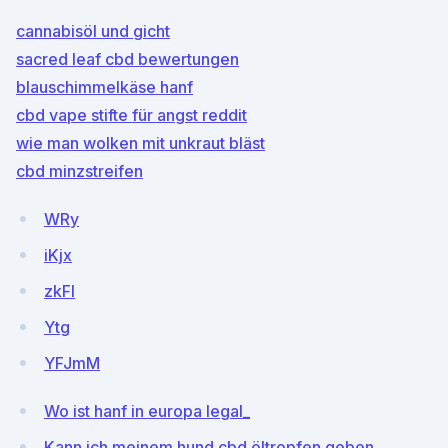
cannabisöl und gicht
sacred leaf cbd bewertungen
blauschimmelkäse hanf
cbd vape stifte für angst reddit
wie man wolken mit unkraut bläst
cbd minzstreifen
WRy
iKjx
zkFl
Ytg
YFJmM
Wo ist hanf in europa legal_
Kann ich meinem hund cbd öltropfen geben_