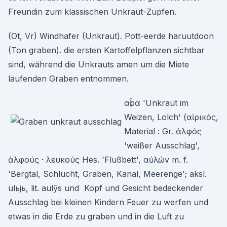
Freundin zum klassischen Unkraut-Zupfen.
(Ot, Vr) Windhafer (Unkraut). Pott-eerde haruutdoon
(Ton graben). die ersten Kartoffelpflanzen sichtbar
sind, während die Unkrauts amen um die Miete
laufenden Graben entnommen.
αἶρα 'Unkraut im
Weizen, Lolch' (αἰρικός,
Material : Gr. ἀλφός
'weißer Ausschlag',
ἀλφούς · λευκούς Hes. 'Flußbett', αὐλών m. f.
'Bergtal, Schlucht, Graben, Kanal, Meerenge'; aksl.
ulьjь, lit. aulỹs und Kopf und Gesicht bedeckender
Ausschlag bei kleinen Kindern Feuer zu werfen und
etwas in die Erde zu graben und in die Luft zu