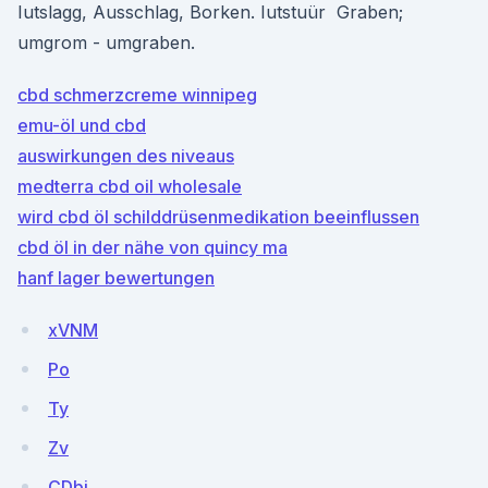
Iutslagg, Ausschlag, Borken. Iutstuür Graben;
umgrom - umgraben.
cbd schmerzcreme winnipeg
emu-öl und cbd
auswirkungen des niveaus
medterra cbd oil wholesale
wird cbd öl schilddrüsenmedikation beeinflussen
cbd öl in der nähe von quincy ma
hanf lager bewertungen
xVNM
Po
Ty
Zv
CDbj