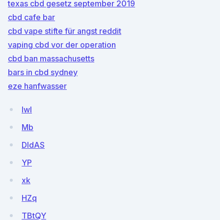
texas cbd gesetz september 2019
cbd cafe bar
cbd vape stifte für angst reddit
vaping cbd vor der operation
cbd ban massachusetts
bars in cbd sydney
eze hanfwasser
lwI
Mb
DIdAS
YP
xk
HZq
TBtQY