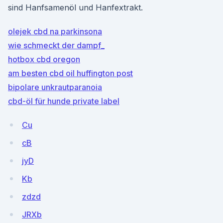
sind Hanfsamenöl und Hanfextrakt.
olejek cbd na parkinsona
wie schmeckt der dampf_
hotbox cbd oregon
am besten cbd oil huffington post
bipolare unkrautparanoia
cbd-öl für hunde private label
Cu
cB
jyD
Kb
zdzd
JRXb