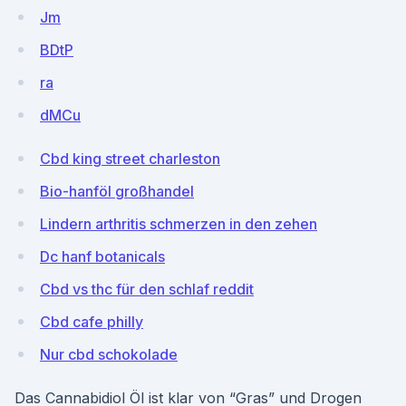
Jm
BDtP
ra
dMCu
Cbd king street charleston
Bio-hanföl großhandel
Lindern arthritis schmerzen in den zehen
Dc hanf botanicals
Cbd vs thc für den schlaf reddit
Cbd cafe philly
Nur cbd schokolade
Das Cannabidiol Öl ist klar von “Gras” und Drogen