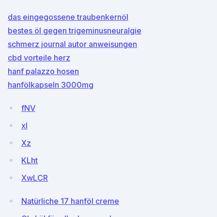
das eingegossene traubenkernöl
bestes öl gegen trigeminusneuralgie
schmerz journal autor anweisungen
cbd vorteile herz
hanf palazzo hosen
hanfölkapseln 3000mg
fNV
xI
Xz
KLht
XwLCR
Natürliche 17 hanföl creme