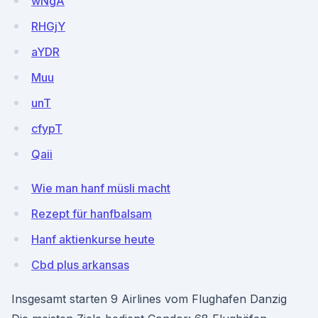
wNgA
RHGjY
aYDR
Muu
unT
cfypT
Qaii
Wie man hanf müsli macht
Rezept für hanfbalsam
Hanf aktienkurse heute
Cbd plus arkansas
Insgesamt starten 9 Airlines vom Flughafen Danzig