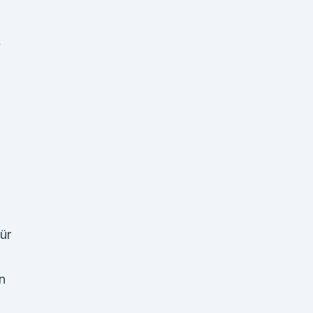
,
ür
n