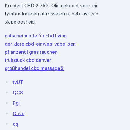
Kruidvat CBD 2,75% Olie gekocht voor mij
fymbriologie en attrosse en ik heb last van
slapeloosheid.
gutscheincode für cbd living
der klare cbd-einweg-vape-pen
pflanzenöl gras rauchen
frühstück cbd denver
großhandel cbd massageöl
tvUT
QCS
PgI
Onvu
cq