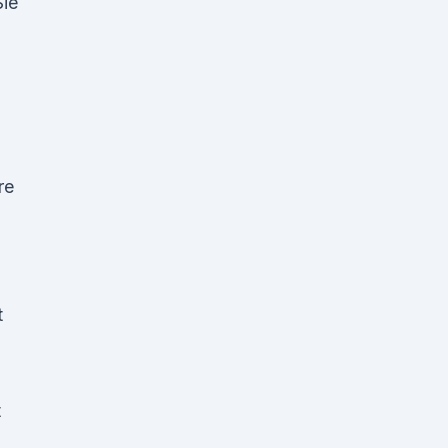
ie
re
t
t