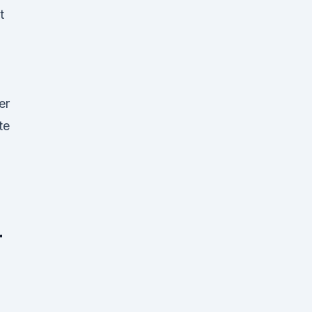
t
er
te
r