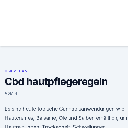
Skip
to
content
CBD VEGAN
Cbd hautpflegeregeln
ADMIN
Es sind heute topische Cannabisanwendungen wie
Hautcremes, Balsame, Öle und Salben erhältlich, um
Hautreizungen, Trockenheit, Schwellungen,