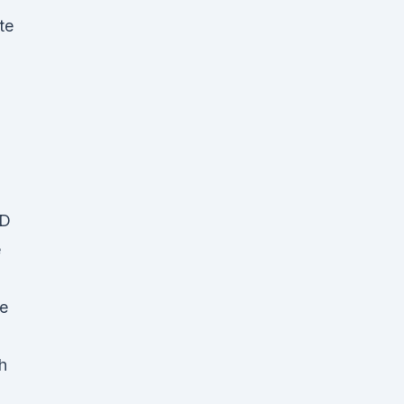
te
BD
e
be
h