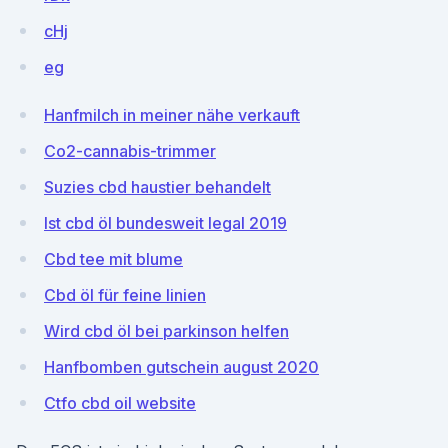
cHj
eg
Hanfmilch in meiner nähe verkauft
Co2-cannabis-trimmer
Suzies cbd haustier behandelt
Ist cbd öl bundesweit legal 2019
Cbd tee mit blume
Cbd öl für feine linien
Wird cbd öl bei parkinson helfen
Hanfbomben gutschein august 2020
Ctfo cbd oil website