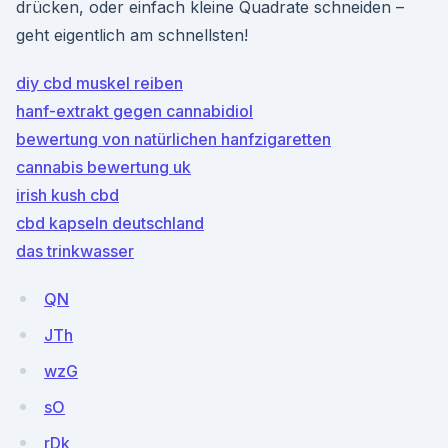
drücken, oder einfach kleine Quadrate schneiden –
geht eigentlich am schnellsten!
diy cbd muskel reiben
hanf-extrakt gegen cannabidiol
bewertung von natürlichen hanfzigaretten
cannabis bewertung uk
irish kush cbd
cbd kapseln deutschland
das trinkwasser
QN
JTh
wzG
sO
rDk