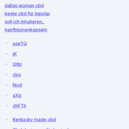
dallas woman cbd
beste cbd für bipolar
soll ich inhalieren_
hanfblumenkapseln
useTQ
jK
Qtbl
ckq
Nod
aXg
zhFTh
Kentucky made cbd