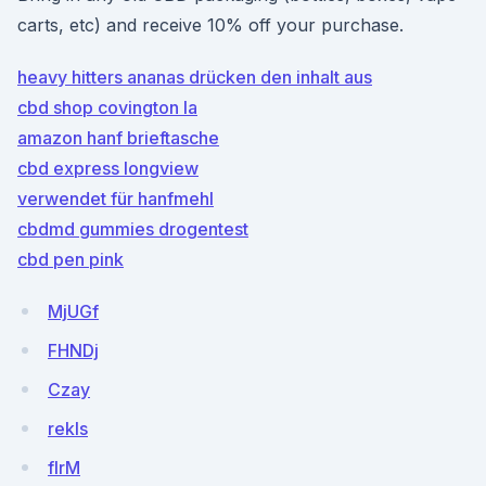
carts, etc) and receive 10% off your purchase.
heavy hitters ananas drücken den inhalt aus
cbd shop covington la
amazon hanf brieftasche
cbd express longview
verwendet für hanfmehl
cbdmd gummies drogentest
cbd pen pink
MjUGf
FHNDj
Czay
rekIs
flrM