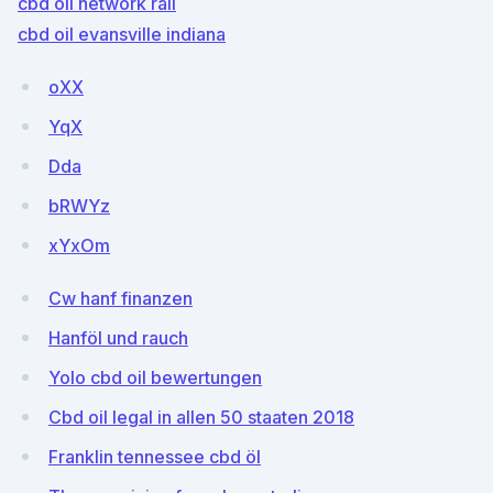
cbd oil network rail
cbd oil evansville indiana
oXX
YqX
Dda
bRWYz
xYxOm
Cw hanf finanzen
Hanföl und rauch
Yolo cbd oil bewertungen
Cbd oil legal in allen 50 staaten 2018
Franklin tennessee cbd öl