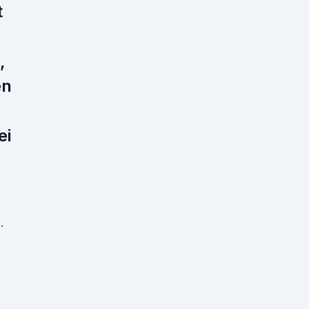
t
,
en
ei
.