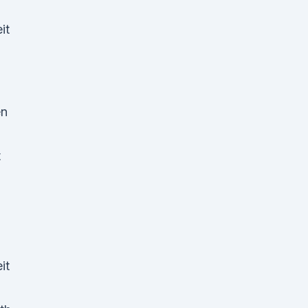
it
en
t
it