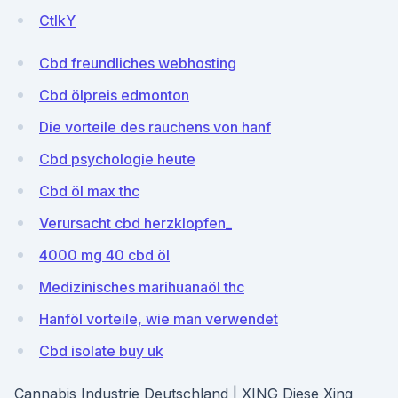
CtIkY
Cbd freundliches webhosting
Cbd ölpreis edmonton
Die vorteile des rauchens von hanf
Cbd psychologie heute
Cbd öl max thc
Verursacht cbd herzklopfen_
4000 mg 40 cbd öl
Medizinisches marihuanaöl thc
Hanföl vorteile, wie man verwendet
Cbd isolate buy uk
Cannabis Industrie Deutschland | XING Diese Xing