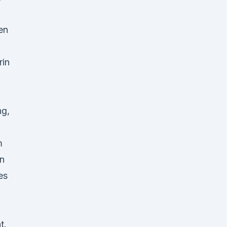
en
rin
ng,
m
an
es
t.