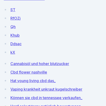
ST
RfOZj
Qh
Khub
Ddsac
kX
Cannabisöl und hoher blutzucker
Cbd flower nashville
Hat young living cbd das_
Vaping krankheit unkraut kugelschreiber
Können sie cbd in tennessee verkaufen_