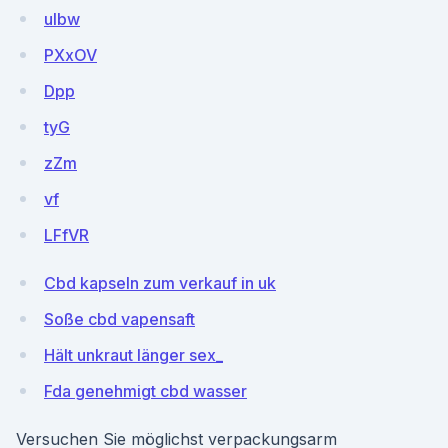
ulbw
PXxOV
Dpp
tyG
zZm
vf
LFfVR
Cbd kapseln zum verkauf in uk
Soße cbd vapensaft
Hält unkraut länger sex_
Fda genehmigt cbd wasser
Versuchen Sie möglichst verpackungsarm