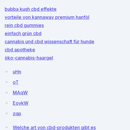
bubba kush cbd effekte
vorteile von kannaway premium hanföl
rein cbd gummies
einfach grün cbd
cannabis und cbd wissenschaft für hunde
cbd apotheke
öko-cannabis-haargel
uHn
oT
MAqW
EoykW
zqp
Welche art von cbd-produkten gibt es